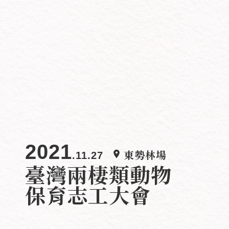
2021
room
.11.27
東勢林場
臺灣兩棲類動物
保育志工大會