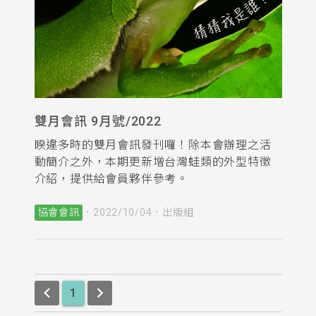
雙月會訊 9月號/2022
睽違多時的雙月會訊發刊囉！除本會辦理之活
動簡介之外，本期更新增台灣蛙類的外型特徵
介紹，提供給會員夥伴參考。
協會會訊
2022/10/04
出版組
keyboard_arrow_left
keyboard_arrow_right
1