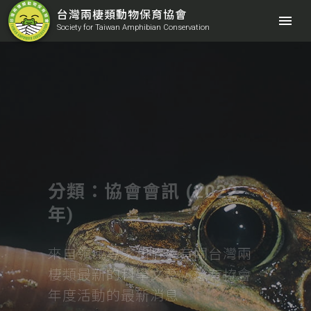
台灣兩棲類動物保育協會
menu
Society for Taiwan Amphibian Conservation
分類：協會會訊 (2022
年)
來自領域專家和協會有關台灣兩
棲類最新的科學文章，還有協會
年度活動的最新消息