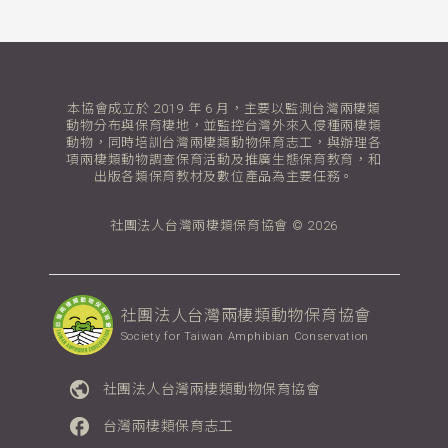
本協會成立於 2019 年 6 月，主要以監測台灣兩棲類
動物分布與保育棲地，並監控台灣外來入侵種兩棲類
動物，同時培訓台灣兩棲類動物保育志工，與辦理各
項兩棲類動物調查保育活動及推廣生態保育教育，和
出版各類保育教材及數位產品為主要任務。
社團法人台灣兩棲類保育協會 © 2026
社團法人台灣兩棲類動物保育協會
Society for Taiwan Amphibian Conservation
public
社團法人台灣兩棲類動物保育協會
facebook
台灣兩棲類保育志工