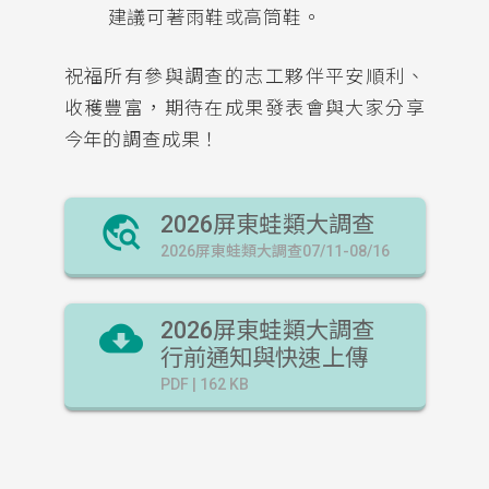
建議可著雨鞋或高筒鞋。
祝福所有參與調查的志工夥伴平安順利、
收穫豐富，期待在成果發表會與大家分享
今年的調查成果！
travel_explore
2026屏東蛙類大調查
2026屏東蛙類大調查07/11-08/16
cloud_download
2026屏東蛙類大調查
行前通知與快速上傳
PDF | 162 KB