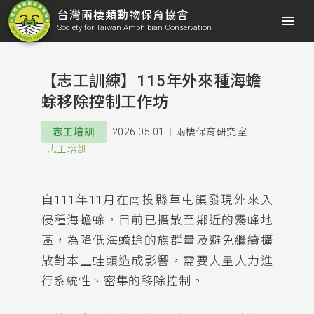
台灣兩棲類動物保育協會
menu
Society for Taiwan Amphibian Conservation
【志工訓練】115年外來種海蟾
蜍移除控制工作坊
2026.05.01
兩棲保育研究室
志工培訓
志工培訓
自111年11月在南投縣草屯鎮發現外來入
侵種海蟾蜍，目前已擴散至鄰近的霧峰地
區，為降低海蟾蜍的族群量及避免繼續擴
散對本土蛙類造成影響，需要大量人力進
行系統性、密集的移除控制。